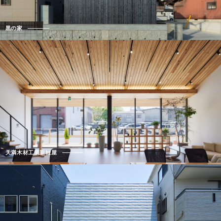
黒の家
天満木材工業新社屋