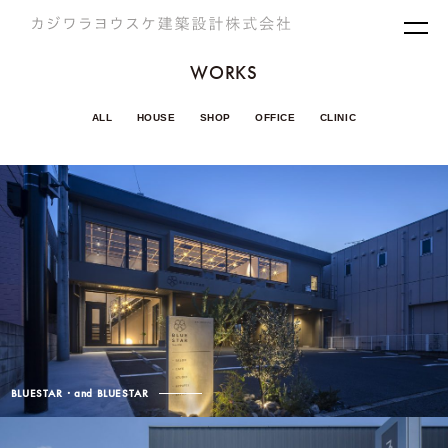
メニ
WORKS
ALL
HOUSE
SHOP
OFFICE
CLINIC
BLUESTAR・and BLUESTAR