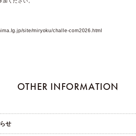
参加ください。
hima.lg.jp/site/miryoku/challe-com2026.html
OTHER INFORMATION
らせ